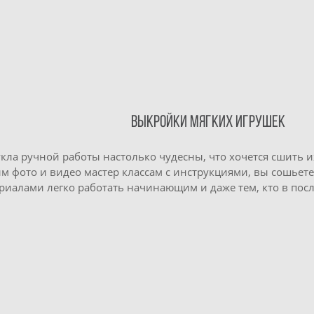
Выкройки Мягких Игрушек
кла ручной работы настолько чудесны, что хочется сшить и
фото и видео мастер классам с инструкциями, вы сошьете
алами легко работать начинающим и даже тем, кто в после
аговым мастер-классом
Выкройка костюма цирково
уб.
250 