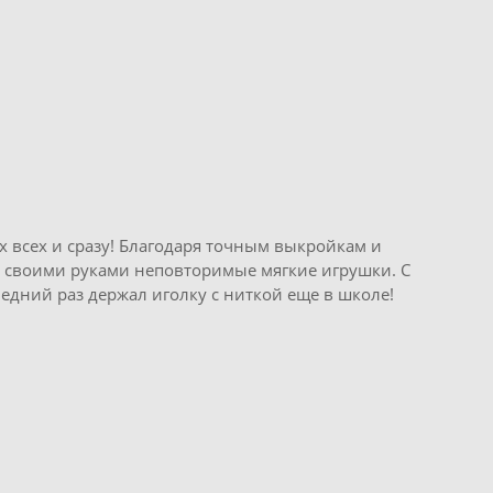
х всех и сразу! Благодаря точным выкройкам и
 своими руками неповторимые мягкие игрушки. С
дний раз держал иголку с ниткой еще в школе!
Сортировка:
рекомендуем
го для слоника Пломбира
pуб.