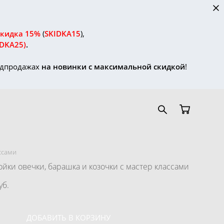
скидка 15%
(
SKIDKA15
),
IDKA25)
.
редпродажах
на новинки с максимальной скидкой
!
ссами
йки овечки, барашка и козочки с мастер классами
уб.
ДОБАВИТЬ В КОРЗИНУ