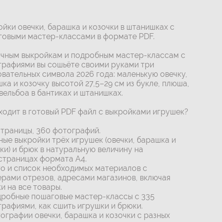
йки овечки, барашка и козочки в штанишках с
овыми мастер-классами в формате PDF.
очным выкройкам и подробным мастер-классам с
рафиями вы сошьёте своими руками три
вательных символа 2026 года: маленькую овечку,
ка и козочку высотой 27,5–29 см из букле, плюша,
вельбоа в бантиках и штанишках.
ходит в готовый PDF файл с выкройками игрушек?
страницы, 360 фотографий.
ные выкройки трёх игрушек (овечки, барашка и
ки) и брюк в натуральную величину на
страницах формата А4.
о и список необходимых материалов с
рами отрезов, адресами магазинов, включая
и на все товары.
робные пошаговые мастер-классы с 335
рафиями, как сшить игрушки и брюки.
ографии овечки, барашка и козочки с разных