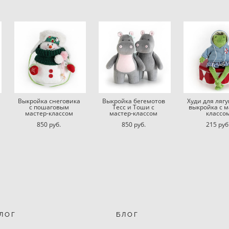
Выкройка снеговика
Выкройка бегемотов
Худи для ляг
с пошаговым
Тесс и Тоши с
выкройка с м
мастер-классом
мастер-классом
классо
850 pуб.
850 pуб.
215 pуб
ЛОГ
БЛОГ