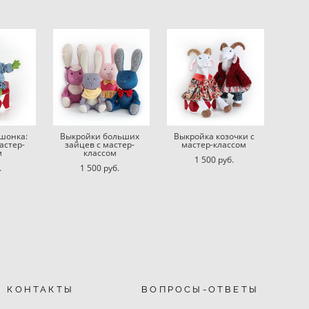
ушонка:
Выкройки больших
Выкройка козочки с
астер-
зайцев с мастер-
мастер-классом
м
классом
1 500 pуб.
.
1 500 pуб.
КОНТАКТЫ
ВОПРОСЫ-ОТВЕТЫ