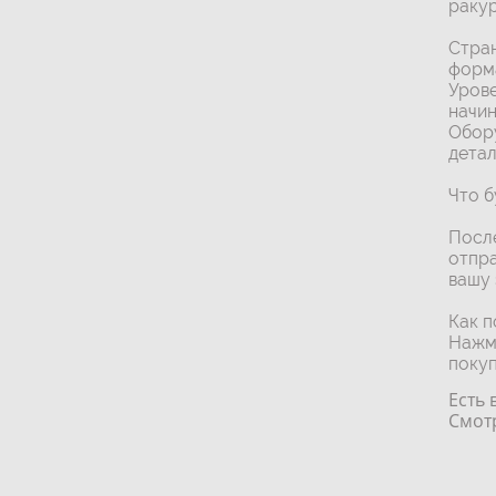
ракур
Стран
форма
Урове
начи
Обору
детал
Что б
После
отпра
вашу 
Как п
Нажми
покуп
Есть 
Смот