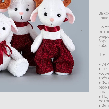
Выкро
пошаг
По т
фотог
очаро
бараш
либо 
Что в
● 74 
● Точ
козоч
трёх 
● Фот
разме
ссылк
● Под
фотог
● Фот