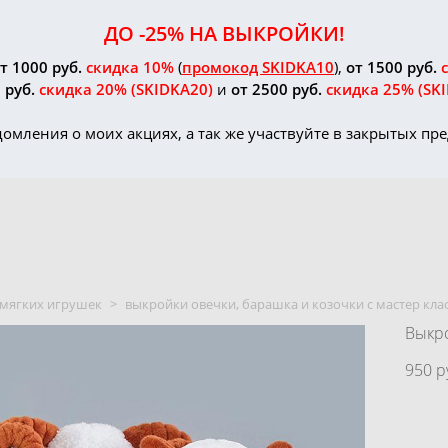
ДО -25% НА ВЫКРОЙКИ!
т 1000 руб.
скидка 10%
(
промокод SKIDKA10
),
от 1500 руб.
 руб.
скидка 20%
(SKIDKA20)
и
от 2500 руб.
скидка 25%
(SK
домления о моих акциях, а так же участвуйте в закрытых п
мягких игрушек
>
выкройки овечки, барашка и козочки с мастер кла
Выкро
950 p