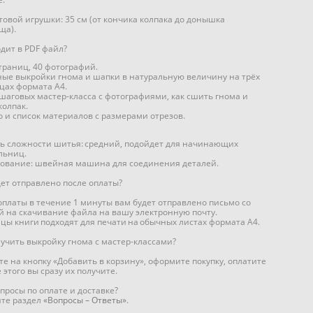
отовой игрушки: 35 см (от кончика колпака до донышка
ща).
одит в PDF файл?
траниц, 40 фотографий.
ные выкройки гнома и шапки в натуральную величину на трёх
цах формата А4.
шаговых мастер-класса с фотографиями, как сшить гнома и
колпак.
 и список материалов с размерами отрезов.
ь сложности шитья: средний, подойдет для начинающих
льниц.
ование: швейная машина для соединения деталей.
дет отправлено после оплаты?
оплаты в течение 1 минуты вам будет отправлено письмо со
й на скачивание файла на вашу электронную почту.
цы книги подходят для печати на обычных листах формата А4.
лучить выкройку гнома с мастер-классами?
е на кнопку «Добавить в корзину», оформите покупку, оплатите
 этого вы сразу их получите.
опросы по оплате и доставке?
те раздел
«Вопросы – Ответы»
.