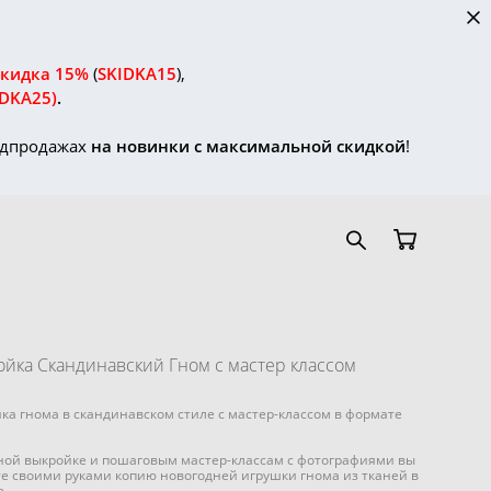
скидка 15%
(
SKIDKA15
),
IDKA25)
.
редпродажах
на новинки с максимальной скидкой
!
йка Скандинавский Гном с мастер классом
ка гнома в скандинавском стиле с мастер-классом в формате
ной выкройке и пошаговым мастер-классам с фотографиями вы
е своими руками копию новогодней игрушки гнома из тканей в
е.