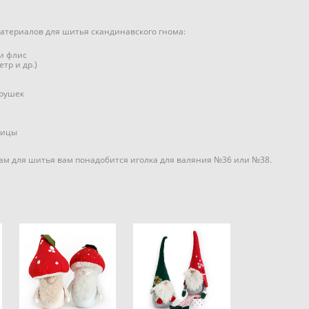
атериалов для шитья скандинавского гнома:
и флис
тр и др.)
грушек
вицы
ам для шитья вам понадобится иголка для валяния №36 или №38.