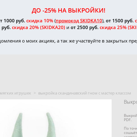
ДО -25% НА ВЫКРОЙКИ!
т 1000 руб.
скидка 10%
(
промокод SKIDKA10
),
от 1500 руб.
 руб.
скидка 20%
(SKIDKA20)
и
от 2500 руб.
скидка 25%
(SK
домления о моих акциях, а так же участвуйте в закрытых п
мягких игрушек
>
выкройка скандинавский гном с мастер классом
Выкро
Выкрой
PDF.
По точ
сошьёт
колпак