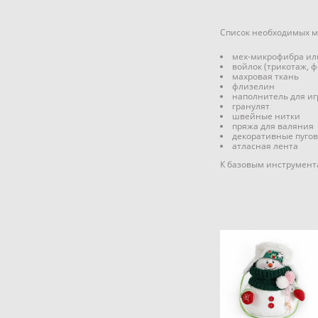
Список необходимых м
мех-микрофибра ил
войлок (трикотаж, фе
махровая ткань
флизелин
наполнитель для и
гранулят
швейные нитки
пряжа для валяния
декоративные пуго
атласная лента
К базовым инструмент