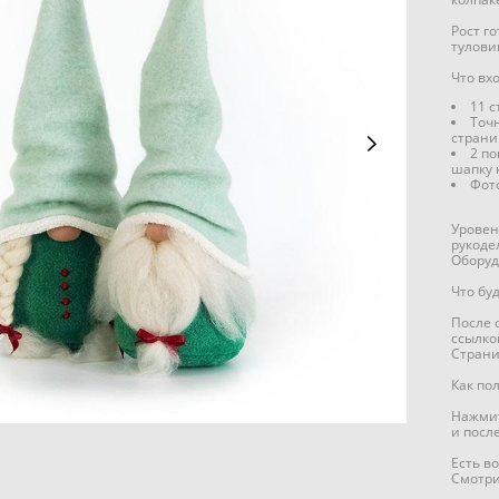
Рост г
тулови
Что вх
11 с
Точ
страни
2 по
шапку 
Фото
Уровен
рукоде
Оборуд
Что бу
После 
ссылко
Страни
Как по
Нажмит
и после
Есть в
Смотри